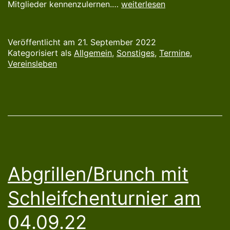
Traumhaftes
Mitglieder kennenzulernen.…
weiterlesen
Wetter
zum
Veröffentlicht am
21. September 2022
„Abgrillen“
Kategorisiert als
Allgemein
,
Sonstiges
,
Termine
,
Vereinsleben
Abgrillen/Brunch mit
Schleifchenturnier am
04.09.22