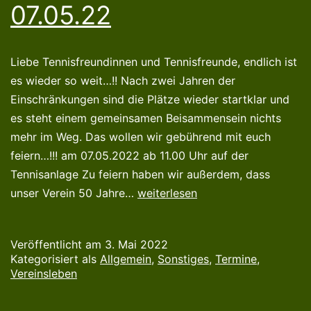
07.05.22
Liebe Tennisfreundinnen und Tennisfreunde, endlich ist
es wieder so weit…!! Nach zwei Jahren der
Einschränkungen sind die Plätze wieder startklar und
es steht einem gemeinsamen Beisammensein nichts
mehr im Weg. Das wollen wir gebührend mit euch
feiern…!!! am 07.05.2022 ab 11.00 Uhr auf der
Tennisanlage Zu feiern haben wir außerdem, dass
Saisoneröffnung
unser Verein 50 Jahre…
weiterlesen
am
07.05.22
Veröffentlicht am
3. Mai 2022
Kategorisiert als
Allgemein
,
Sonstiges
,
Termine
,
Vereinsleben