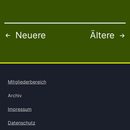
Neuere
Ältere
Seitennummerierung
der
Beiträge
Mitgliederbereich
Archiv
Impressum
Datenschutz