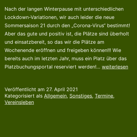
Nach der langen Winterpause mit unterschiedlichen
Lockdown-Variationen, wir auch leider die neue
Sommersaison 21 durch den „Corona-Virus“ bestimmt!
Aber das gute und positiv ist, die Plätze sind überholt
und einsatzbereit, so das wir die Plätze am
Wochenende eröffnen und freigeben können!!! Wie
bereits auch im letzten Jahr, muss ein Platz über das
Saisonstart
Platzbuchungsportal reserviert werden!…
weiterlesen
01.
Mai
Veröffentlicht am
27. April 2021
2021
Kategorisiert als
Allgemein
,
Sonstiges
,
Termine
,
Vereinsleben