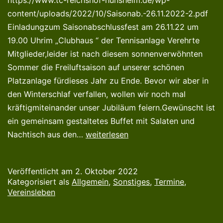
https://www.tc-reichshof-hunsheim.de/wp-
content/uploads/2022/10/Saisonab.-26.11.2022-2.pdf
Einladungzum Saisonabschlussfest am 26.11.22 um
19.00 Uhrim „Clubhaus “ der Tennisanlage Verehrte
Mitglieder,leider ist nach diesem sonnenverwöhnten
Sommer die Freiluftsaison auf unserer schönen
Platzanlage fürdieses Jahr zu Ende. Bevor wir aber in
den Winterschlaf verfallen, wollen wir noch mal
kräftigmiteinander unser Jubiläum feiern.Gewünscht ist
ein gemeinsam gestaltetes Buffet mit Salaten und
Einladung
Nachtisch aus den…
weiterlesen
zum
Saisonabschlußfest
Veröffentlicht am
2. Oktober 2022
am
Kategorisiert als
Allgemein
,
Sonstiges
,
Termine
,
26.11.22
Vereinsleben