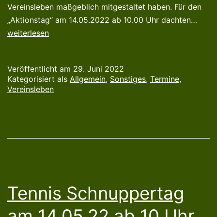
Vereinsleben maßgeblich mitgestaltet haben. Für den
Klein
„Aktionstag“ am 14.05.2022 ab 10.00 Uhr dachten…
und
weiterlesen
Groß
strah
Veröffentlicht am
29. Juni 2022
mit
Kategorisiert als
Allgemein
,
Sonstiges
,
Termine
,
der
Vereinsleben
Sonn
um
die
W
Tennis Schnuppertag
am 14.05.22 ab 10 Uhr