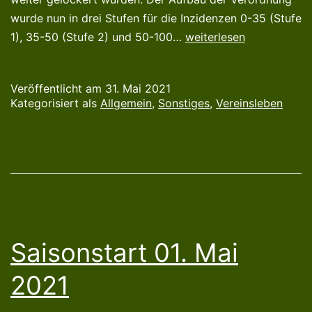
wurde nun in drei Stufen für die Inzidenzen 0-35 (Stufe
Lockerungen
1), 35-50 (Stufe 2) und 50-100…
weiterlesen
für
den
Veröffentlicht am
31. Mai 2021
Tennissport
Kategorisiert als
Allgemein
,
Sonstiges
,
Vereinsleben
*ab
sofort*
Saisonstart 01. Mai
2021