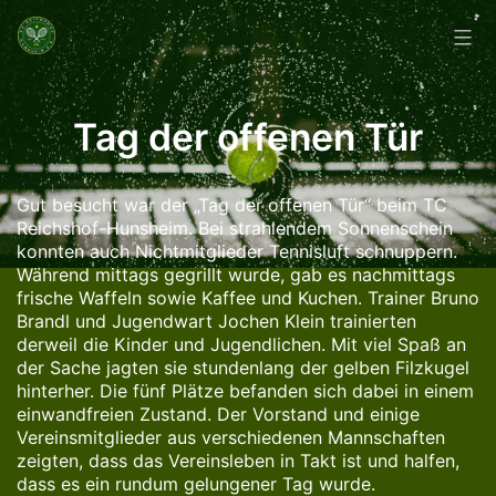
Zum
Inhalt
springen
Tag der offenen Tür
Gut besucht war der „Tag der offenen Tür“ beim TC
Reichshof-Hunsheim. Bei strahlendem Sonnenschein
konnten auch Nichtmitglieder Tennisluft schnuppern.
Während mittags gegrillt wurde, gab es nachmittags
frische Waffeln sowie Kaffee und Kuchen. Trainer Bruno
Brandl und Jugendwart Jochen Klein trainierten
derweil die Kinder und Jugendlichen. Mit viel Spaß an
der Sache jagten sie stundenlang der gelben Filzkugel
hinterher. Die fünf Plätze befanden sich dabei in einem
einwandfreien Zustand. Der Vorstand und einige
Vereinsmitglieder aus verschiedenen Mannschaften
zeigten, dass das Vereinsleben in Takt ist und halfen,
dass es ein rundum gelungener Tag wurde.