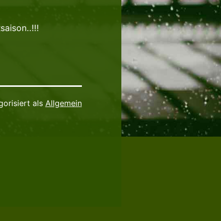
aison..!!!
gorisiert als
Allgemein